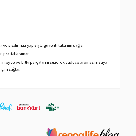
r ve sızdırmaz yapısıyla güvenli kullanım sağlar.
 pratiklik sunar.
en meyve ve bitki parçalarını süzerek sadece aromasını suya
içim sağlar.
maddedir ve insan sağlığı açısından riskli olduğu
edenle suyunuzun BPA'dan korunmasına yardımcı olur.
uyunuzun rengini ve dokusunu net bir şekilde görmenizi sağlar.
dayanımı ile bilinir. Bu, su mataralarınızı ve termoslarınızı
.
tli kimyasallara karşı dirençlidir. Bu, su mataralarınızın ve