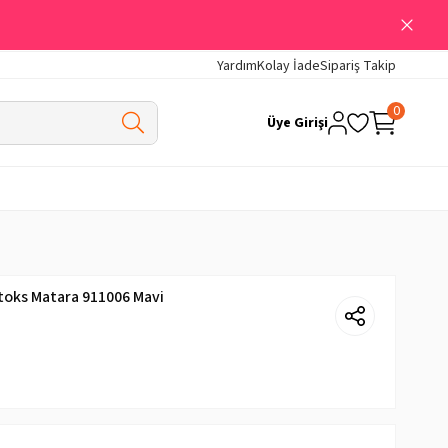
Yardım
Kolay İade
Sipariş Takip
0
Üye Girişi
toks Matara 911006 Mavi