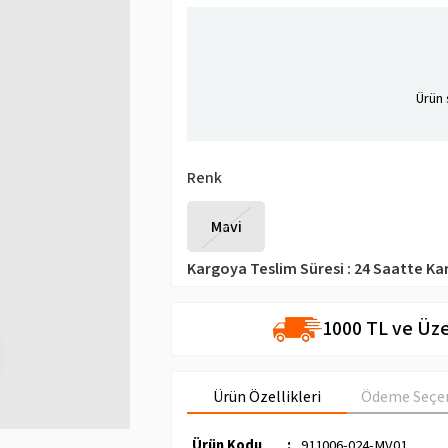
Ürün 
Renk
Mavi
Kargoya Teslim Süresi
:
24 Saatte Ka
1000 TL ve Üze
Ürün Özellikleri
Ödeme Seçen
Ürün Kodu
:
911006-024-MV01