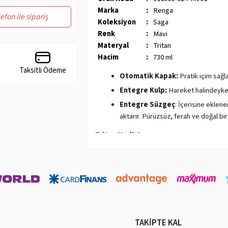
Marka
:
Renga
lefon ile sipariş
Koleksiyon
:
Saga
Renk
:
Mavi
Materyal
:
Tritan
Hacim
:
730 ml
Taksitli Ödeme
Otomatik Kapak:
Pratik içim sağla
Entegre Kulp:
Hareket halindeyken
Entegre Süzgeç
: İçerisine eklen
aktarır. Pürüzsüz, ferah ve doğal bir 
Tritan Nedir?
- BPA içermez:
BPA, hormonları bozucu bir 
düşünülmektedir. Tritan, BPA içermez, bu n
- Şeffaftır:
Tritan, cam gibi şeffaftır. Bu, s
- Darbe dayanıklıdır:
Tritan, yüksek darbe 
düşürme veya çarpma gibi kazalardan korur
TAKİPTE KAL
- Kimyasal direnci yüksektir:
Tritan, çeşi