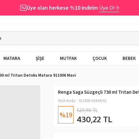
Üye olan herkese %10 indirim
Üye Ol
MATARA
ŞİŞE
MUTFAK
ÇOCUK
BEBEK
30 ml Tritan Detoks Matara 911006 Mavi
Renga Saga Süzgeçli 730 ml Tritan De
Stok Kodu
911006-024-MV01
529,90 TL
19
430,22 TL