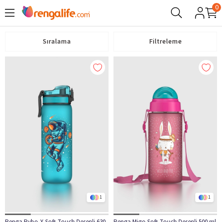
0
Sıralama
Filtreleme
1
1
Renga Rybo-X Soft Touch Desenli 630
Renga Migo Soft Touch Desenli 500 ml