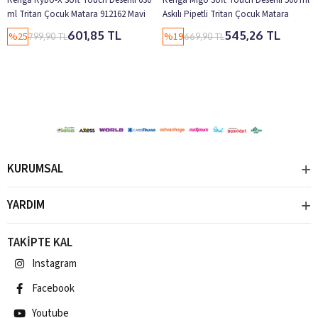
ml Tritan Çocuk Matara 912162 Mavi
Askılı Pipetli Tritan Çocuk Matara
912142 Pembe
601,85 TL
545,26 TL
%25
%19
799,90 TL
669,90 TL
KURUMSAL
YARDIM
TAKİPTE KAL
Instagram
Facebook
Youtube