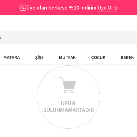
Üye olan herkese %10 indirim
Üye Ol
MATARA
ŞİŞE
MUTFAK
ÇOCUK
BEBEK