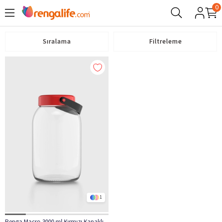
0
Sıralama
Filtreleme
1
Renga Macro 3000 ml Kırmızı Kapaklı