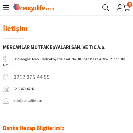
0
İletişim
MERCANLAR MUTFAK EŞYALARI SAN. VE TİC A.Ş.
Osmangazi Mah. Hadımköy Yolu Cad. No: 38 Doğa Plaza A Blok, 2. Kat Ofis
No: 9
0212 875 44 55
0212 876 67 42
info@rengalife.com
Banka Hesap Bilgilerimiz