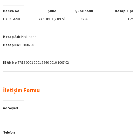
Banka Adı
Şube
Şube Kodu
Hesap Tipi
HALKBANK
YAKUPLU ŞUBESİ
1286
TRY
Hesap Adı
:
Halkbank
Hesap No
:
10100702
IBAN No
:
TR15 0001 2001 2860 0010 1007 02
İletişim Formu
Ad Soyad
Telefon