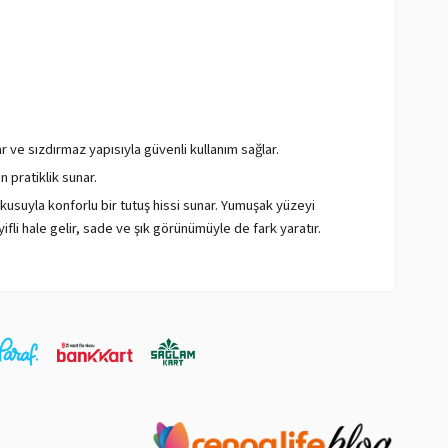
r ve sızdırmaz yapısıyla güvenli kullanım sağlar.
 pratiklik sunar.
usuyla konforlu bir tutuş hissi sunar. Yumuşak yüzeyi
fli hale gelir, sade ve şık görünümüyle de fark yaratır.
maddedir ve insan sağlığı açısından riskli olduğu
edenle suyunuzun BPA'dan korunmasına yardımcı olur.
uyunuzun rengini ve dokusunu net bir şekilde görmenizi sağlar.
dayanımı ile bilinir. Bu, su mataralarınızı ve termoslarınızı
.
tli kimyasallara karşı dirençlidir. Bu, su mataralarınızın ve