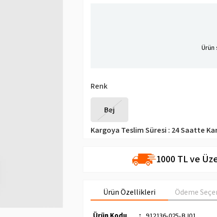
Ürün 
Renk
Bej
Kargoya Teslim Süresi
:
24 Saatte Ka
1000 TL ve Üze
Ürün Özellikleri
Ödeme Seçen
Ürün Kodu
:
912136-025-BJ01