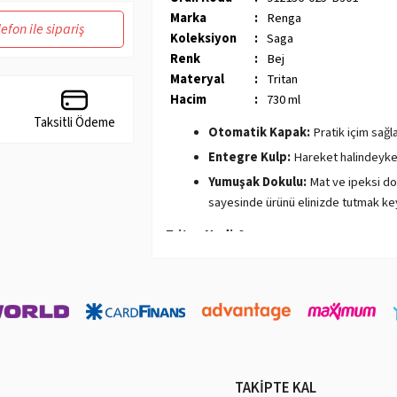
Marka
:
Renga
lefon ile sipariş
Koleksiyon
:
Saga
Renk
:
Bej
Materyal
:
Tritan
Hacim
:
730 ml
Taksitli Ödeme
Otomatik Kapak:
Pratik içim sağla
Entegre Kulp:
Hareket halindeyken
Yumuşak Dokulu:
Mat ve ipeksi dok
sayesinde ürünü elinizde tutmak keyi
Tritan Nedir?
- BPA içermez:
BPA, hormonları bozucu bir 
düşünülmektedir. Tritan, BPA içermez, bu n
- Şeffaftır:
Tritan, cam gibi şeffaftır. Bu, s
- Darbe dayanıklıdır:
Tritan, yüksek darbe 
düşürme veya çarpma gibi kazalardan korur
TAKİPTE KAL
- Kimyasal direnci yüksektir:
Tritan, çeşi