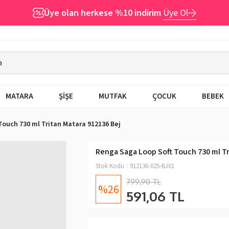
Üye olan herkese %10 indirim
Üye Ol
MATARA
ŞİŞE
MUTFAK
ÇOCUK
BEBEK
Touch 730 ml Tritan Matara 912136 Bej
Renga Saga Loop Soft Touch 730 ml Tr
Stok Kodu
912136-025-BJ01
799,90 TL
26
591,06 TL