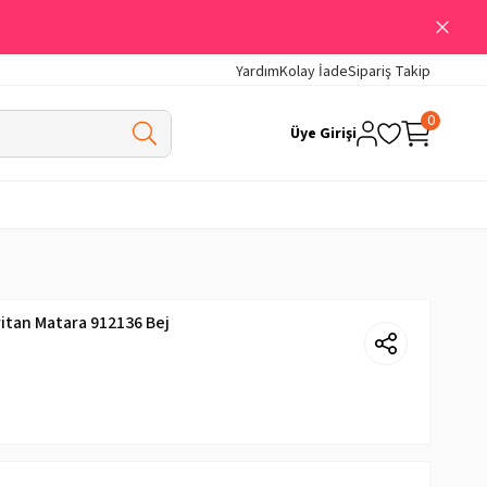
Yardım
Kolay İade
Sipariş Takip
0
Üye Girişi
itan Matara 912136 Bej