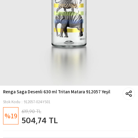
Renga Saga Desenli 630 ml Tritan Matara 912057 Yeşil
Stok Kodu
912057-024-YS01
619,90 TL
19
504,74 TL