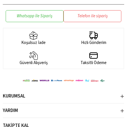
su mataralarınızı ve termoslarınızı düşürme veya çarpma gibi
kazalardan korur.
Whatsapp İle Sipariş
Telefon ile sipariş
- Kimyasal direnci yüksektir:
Tritan, çeşitli kimyasallara karşı
dirençlidir. Bu, su mataralarınızın ve termoslarınızın uzun süre
dayanmasını sağlar.
Tritan hakkında daha detaylı bilgi için tıklayın.
Koşulsuz İade
Hızlı Gönderim
Güvenli Alışveriş
Taksitli Ödeme
KURUMSAL
YARDIM
TAKİPTE KAL