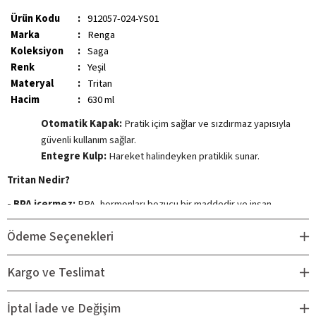
Ürün Kodu
:
912057-024-YS01
Marka
:
Renga
Koleksiyon
:
Saga
Renk
:
Yeşil
Materyal
:
Tritan
Hacim
:
630 ml
Otomatik Kapak:
Pratik içim sağlar ve sızdırmaz yapısıyla
güvenli kullanım sağlar.
Entegre Kulp:
Hareket halindeyken pratiklik sunar.
Tritan Nedir?
- BPA içermez:
BPA, hormonları bozucu bir maddedir ve insan
sağlığı açısından riskli olduğu düşünülmektedir. Tritan, BPA içermez,
Ödeme Seçenekleri
bu nedenle suyunuzun BPA'dan korunmasına yardımcı olur.
- Şeffaftır:
Tritan, cam gibi şeffaftır. Bu, suyunuzun rengini ve
Kargo ve Teslimat
dokusunu net bir şekilde görmenizi sağlar.
- Darbe dayanıklıdır:
Tritan, yüksek darbe dayanımı ile bilinir. Bu,
İptal İade ve Değişim