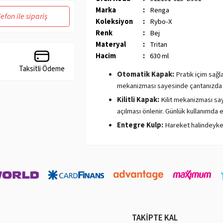
Marka
:
Renga
lefon ile sipariş
Koleksiyon
:
Rybo-X
Renk
:
Bej
Materyal
:
Tritan
Hacim
:
630 ml
Taksitli Ödeme
Otomatik Kapak:
Pratik içim sağla
mekanizması sayesinde çantanızda taş
Kilitli Kapak:
Kilit mekanizması say
açılması önlenir. Günlük kullanımda e
Entegre Kulp:
Hareket halindeyken
Tritan Nedir?
- BPA içermez:
BPA, hormonları bozucu bir 
düşünülmektedir. Tritan, BPA içermez, bu n
- Şeffaftır:
Tritan, cam gibi şeffaftır. Bu, s
- Darbe dayanıklıdır:
Tritan, yüksek darbe 
TAKİPTE KAL
düşürme veya çarpma gibi kazalardan korur