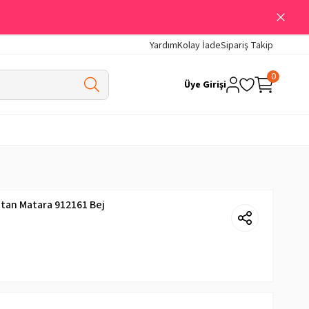
Yardım
Kolay İade
Sipariş Takip
0
Üye Girişi
itan Matara 912161 Bej