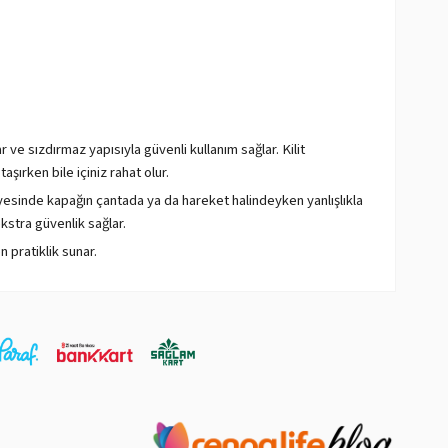
r ve sızdırmaz yapısıyla güvenli kullanım sağlar. Kilit
ırken bile içiniz rahat olur.
esinde kapağın çantada ya da hareket halindeyken yanlışlıkla
kstra güvenlik sağlar.
 pratiklik sunar.
maddedir ve insan sağlığı açısından riskli olduğu
edenle suyunuzun BPA'dan korunmasına yardımcı olur.
uyunuzun rengini ve dokusunu net bir şekilde görmenizi sağlar.
dayanımı ile bilinir. Bu, su mataralarınızı ve termoslarınızı
.