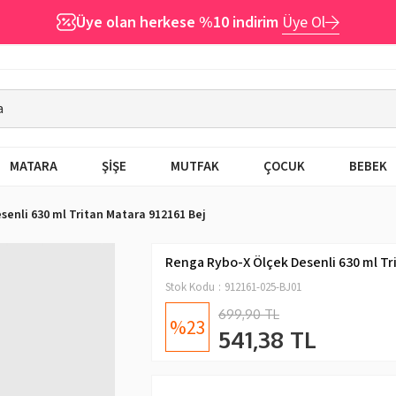
Üye olan herkese %10 indirim
Üye Ol
MATARA
ŞİŞE
MUTFAK
ÇOCUK
BEBEK
enli 630 ml Tritan Matara 912161 Bej
Renga Rybo-X Ölçek Desenli 630 ml Tr
Stok Kodu
912161-025-BJ01
699,90 TL
23
541,38 TL