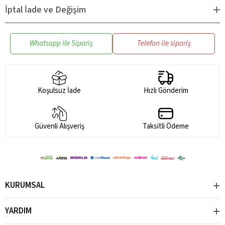
karşı dayanıklıdır, uzun süreli kullanıma uygundur.
İptal İade ve Değişim
Eğlenceli Tasarım:
Canlı renkleri ve sevimli tasarımıyla
çocukların ilgisini çeker, beslenme saatlerini daha keyifli hale
getirir.
Whatsapp İle Sipariş
Telefon ile sipariş
Kolay Temizlik:
Parçaların ayrılabilir yapısı temizlik
sırasında pratiklik sunar.
Koşulsuz İade
Hızlı Gönderim
Güvenli Alışveriş
Taksitli Ödeme
KURUMSAL
YARDIM