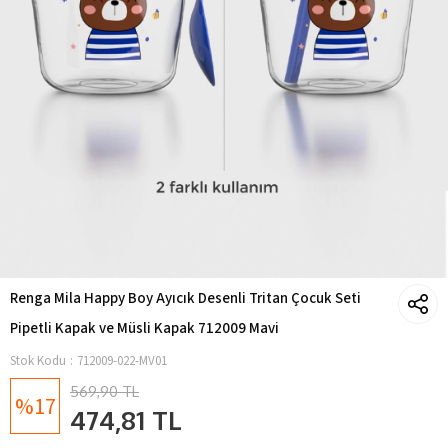
Renga Mila Happy Boy Ayıcık Desenli Tritan Çocuk Seti
Pipetli Kapak ve Müsli Kapak 712009 Mavi
Stok Kodu
712009-022-MV01
569,90 TL
17
474,81 TL