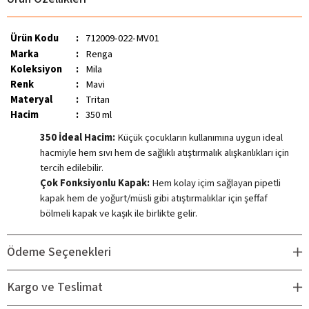
Ürün Kodu
:
712009-022-MV01
Marka
:
Renga
Koleksiyon
:
Mila
Renk
:
Mavi
Materyal
:
Tritan
Hacim
:
350 ml
350 İdeal Hacim:
Küçük çocukların kullanımına uygun ideal
hacmiyle hem sıvı hem de sağlıklı atıştırmalık alışkanlıkları için
tercih edilebilir.
Çok Fonksiyonlu Kapak:
Hem k
olay içim sağlayan pipetli
kapak hem de yoğurt/müsli gibi atıştırmalıklar için şeffaf
bölmeli kapak ve kaşık ile birlikte gelir.
Kolay Kavranabilir Yapı:
Bardak formu çocukların küçük
ellerine uygundur; tutması ve taşınması kolaydır.
Ödeme Seçenekleri
Güvenli İçerik:
BPA içermeyen tritan malzeme ile
üretilmiştir; bu sayede sağlığa zararlı maddeler içermez ve
Kargo ve Teslimat
ebeveynlerin gönül rahatlığıyla tercih edebileceği güvenli bir
kullanım sunar. Aynı zamanda hafif yapısına rağmen darbelere