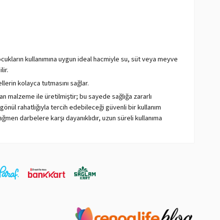
ukların kullanımına uygun ideal hacmiyle su, süt veya meyve
lir.
llerin kolayca tutmasını sağlar.
n malzeme ile üretilmiştir; bu sayede sağlığa zararlı
nül rahatlığıyla tercih edebileceği güvenli bir kullanım
ağmen darbelere karşı dayanıklıdır, uzun süreli kullanıma
ri ve canlı tonları çocukların ilgisini çeker, içmeyi eğlenceli
r yapısı temizlik sırasında pratiklik sunar.