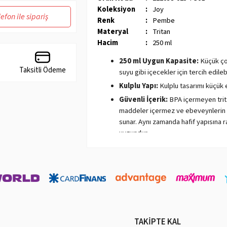
Koleksiyon
:
Joy
lefon ile sipariş
Renk
:
Pembe
Materyal
:
Tritan
Hacim
:
250 ml
250 ml Uygun Kapasite:
Küçük çoc
Taksitli Ödeme
suyu gibi içecekler için tercih edilebi
Kulplu Yapı:
Kulplu tasarımı küçük e
Güvenli İçerik:
BPA içermeyen trita
maddeler içermez ve ebeveynlerin gö
sunar. Aynı zamanda hafif yapısına r
uygundur.
Sevimli Tasarım:
Kral Şakir figürle
hale getirir.
Kolay Temizlik:
Parçaları ayrılabili
TAKİPTE KAL