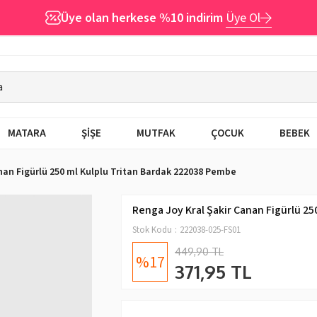
Üye olan herkese %10 indirim
Üye Ol
MATARA
ŞİŞE
MUTFAK
ÇOCUK
BEBEK
nan Figürlü 250 ml Kulplu Tritan Bardak 222038 Pembe
Renga Joy Kral Şakir Canan Figürlü 2
Stok Kodu
222038-025-FS01
449,90 TL
17
371,95 TL