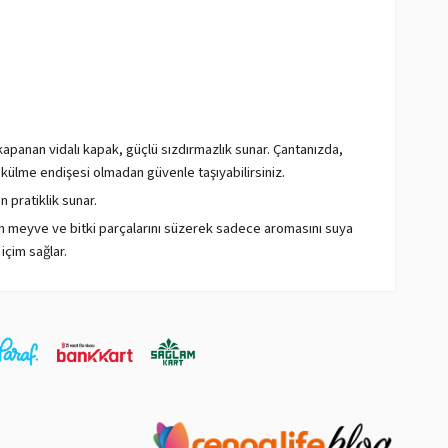
apanan vidalı kapak, güçlü sızdırmazlık sunar. Çantanızda,
ülme endişesi olmadan güvenle taşıyabilirsiniz.
 pratiklik sunar.
en meyve ve bitki parçalarını süzerek sadece aromasını suya
içim sağlar.
maddedir ve insan sağlığı açısından riskli olduğu
edenle suyunuzun BPA'dan korunmasına yardımcı olur.
uyunuzun rengini ve dokusunu net bir şekilde görmenizi sağlar.
dayanımı ile bilinir. Bu, su mataralarınızı ve termoslarınızı
.