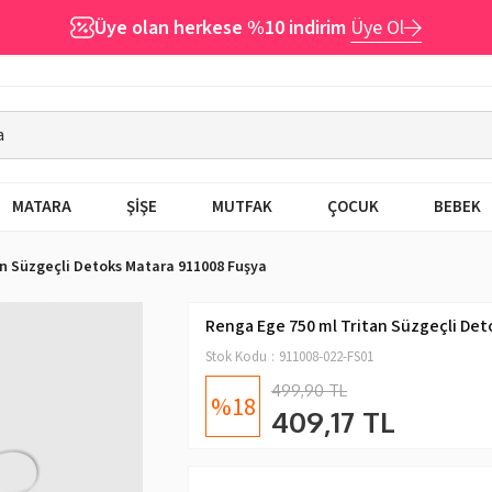
Üye olan herkese %10 indirim
Üye Ol
MATARA
ŞİŞE
MUTFAK
ÇOCUK
BEBEK
an Süzgeçli Detoks Matara 911008 Fuşya
Renga Ege 750 ml Tritan Süzgeçli Det
Stok Kodu
911008-022-FS01
499,90 TL
18
409,17 TL