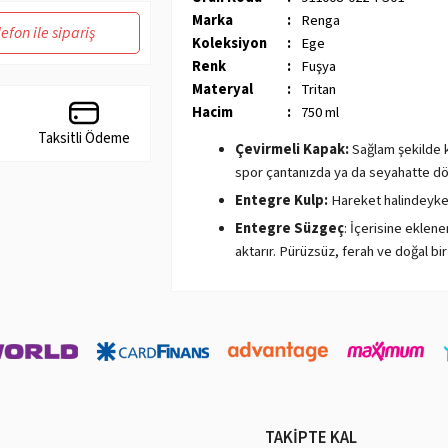
Marka
:
Renga
lefon ile sipariş
Koleksiyon
:
Ege
Renk
:
Fuşya
Materyal
:
Tritan
Hacim
:
750 ml
Taksitli Ödeme
Çevirmeli Kapak:
Sağlam şekilde k
spor çantanızda ya da seyahatte dök
Entegre Kulp:
Hareket halindeyken
Entegre Süzgeç
: İçerisine eklen
aktarır. Pürüzsüz, ferah ve doğal bir 
Tritan Nedir?
- BPA içermez:
BPA, hormonları bozucu bir 
düşünülmektedir. Tritan, BPA içermez, bu n
- Şeffaftır:
Tritan, cam gibi şeffaftır. Bu, s
- Darbe dayanıklıdır:
Tritan, yüksek darbe 
TAKİPTE KAL
düşürme veya çarpma gibi kazalardan korur