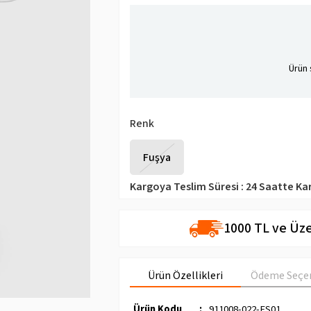
Ürün 
Renk
Fuşya
Kargoya Teslim Süresi
:
24 Saatte Ka
1000 TL ve Üze
Ürün Özellikleri
Ödeme Seçen
Ürün Kodu
:
911008-022-FS01