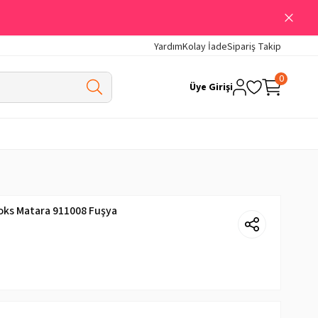
Yardım
Kolay İade
Sipariş Takip
0
Üye Girişi
oks Matara 911008 Fuşya