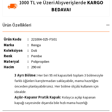
1000 TL ve Üzeri Alışverişlerde
KARGO
BEDAVA!
Ürün Özellikleri
Ürün Kodu
:
221004-025-FS01
Marka
:
Renga
Koleksiyon
:
Doli
Renk
:
Pembe
Materyal
:
Polipropilen
Hacim
:
290 ml
3 Ayrı Bölme:
Her biri 95 ml kapasiteli toplam 3 bölmesiyle
farklı öğünleri karıştırmadan saklayabilir, mama hazırlığını
önceden planlayabilirsiniz. Her bölme ölçülü kullanım için
idealdir.
Açılır-Kapanır Pratik Kapak:
Kolayca açılıp kapanan
kapağı sayesinde dışarıda bile hızlı mama hazırlığı
yapabilirsiniz.