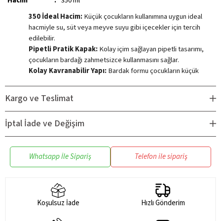
Hacim
:
350 ml
350 İdeal Hacim:
Küçük çocukların kullanımına uygun ideal
hacmiyle su, süt veya meyve suyu gibi içecekler için tercih
edilebilir.
Pipetli Pratik Kapak:
Kolay içim sağlayan pipetli tasarımı,
çocukların bardağı zahmetsizce kullanmasını sağlar.
Kolay Kavranabilir Yapı:
Bardak formu çocukların küçük
ellerine uygundur; tutması ve taşınması kolaydır.
Güvenli İçerik:
BPA içermeyen tritan malzeme ile
Kargo ve Teslimat
üretilmiştir; bu sayede sağlığa zararlı maddeler içermez ve
ebeveynlerin gönül rahatlığıyla tercih edebileceği güvenli bir
İptal İade ve Değişim
kullanım sunar. Aynı zamanda hafif yapısına rağmen darbelere
karşı dayanıklıdır, uzun süreli kullanıma uygundur.
Eğlenceli Tasarım:
Canlı renkleri ve sevimli tasarımıyla
Whatsapp İle Sipariş
Telefon ile sipariş
çocukların ilgisini çeker, içmeyi daha keyifli hale getirir.
Kolay Temizlik:
Parçaların ayrılabilir yapısı temizlik
sırasında pratiklik sunar.
Koşulsuz İade
Hızlı Gönderim