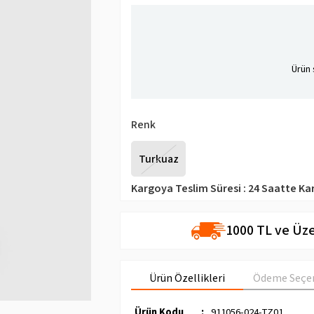
Ürün 
Renk
Turkuaz
Kargoya Teslim Süresi
:
24 Saatte Ka
1000 TL ve Üze
Ürün Özellikleri
Ödeme Seçen
Ürün Kodu
:
911056-024-TZ01