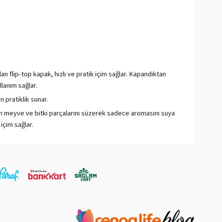
an flip-top kapak, hızlı ve pratik içim sağlar. Kapandıktan
llanım sağlar.
 pratiklik sunar.
en meyve ve bitki parçalarını süzerek sadece aromasını suya
içim sağlar.
maddedir ve insan sağlığı açısından riskli olduğu
edenle suyunuzun BPA'dan korunmasına yardımcı olur.
uyunuzun rengini ve dokusunu net bir şekilde görmenizi sağlar.
dayanımı ile bilinir. Bu, su mataralarınızı ve termoslarınızı
.