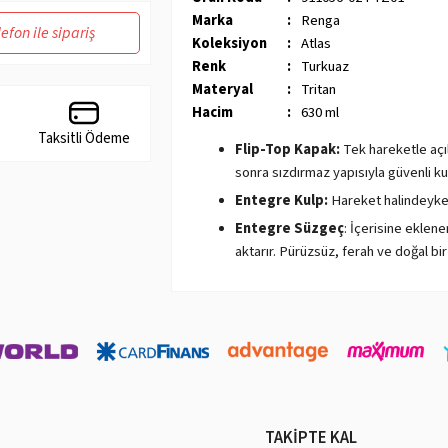
Marka
:
Renga
lefon ile sipariş
Koleksiyon
:
Atlas
Renk
:
Turkuaz
Materyal
:
Tritan
Hacim
:
630 ml
Taksitli Ödeme
Flip-Top Kapak:
Tek hareketle açıl
sonra sızdırmaz yapısıyla güvenli ku
Entegre Kulp:
Hareket halindeyken
Entegre Süzgeç
: İçerisine eklen
aktarır. Pürüzsüz, ferah ve doğal bir 
Tritan Nedir?
- BPA içermez:
BPA, hormonları bozucu bir 
düşünülmektedir. Tritan, BPA içermez, bu n
- Şeffaftır:
Tritan, cam gibi şeffaftır. Bu, s
- Darbe dayanıklıdır:
Tritan, yüksek darbe 
TAKİPTE KAL
düşürme veya çarpma gibi kazalardan korur