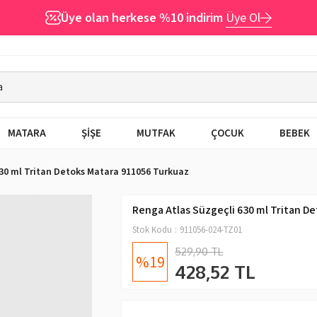
Üye olan herkese %10 indirim
Üye Ol
MATARA
ŞİŞE
MUTFAK
ÇOCUK
BEBEK
30 ml Tritan Detoks Matara 911056 Turkuaz
Renga Atlas Süzgeçli 630 ml Tritan D
Stok Kodu
911056-024-TZ01
529,90 TL
19
428,52 TL