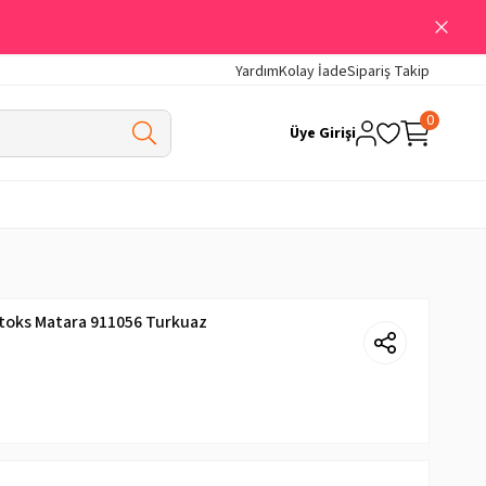
Yardım
Kolay İade
Sipariş Takip
0
Üye Girişi
etoks Matara 911056 Turkuaz